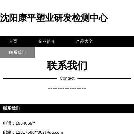
沈阳康平塑业研发检测中心
首页
企业简介
产品大全
联系我们
企业信息
访客留言
联系我们
Contact
----------------
联系我们
电话：1584055**
邮箱：1281758d**
807@qq.com