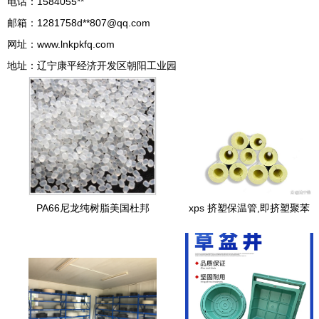
电话：1584055**
邮箱：1281758d**
807@qq.com
网址：
www.lnkpkfq.com
地址：辽宁康平经济开发区朝阳工业园
PA66尼龙纯树脂美国杜邦
xps 挤塑保温管,即挤塑聚苯
101L 脱模级耐磨性能与原料
乙烯保温管,是以聚苯乙烯树
检测全解析
脂为主要原料