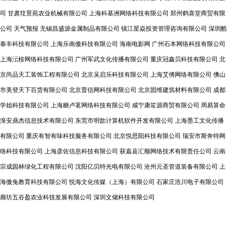
司
甘肃玟景苑农业机械有限公司
上海科基洲网络科技有限公司
郑州鹤喜堂商贸有限
公司
天气预报
无锡昌盛源金属制品有限公司
镇江星焱投资管理咨询有限公司
深圳酷
泰丰科技有限公司
上海乐南傲科技有限公司
海南电影网
广州石本网络科技有限公司
上海沄桉网络科技有限公司
广州军武文化传播有限公司
重庆冠鑫贝科技有限公司
北
京尚品天工装饰工程有限公司
北京吴启乐科技有限公司
上海艾傅网络有限公司
佛山
市美登天下百货有限公司
北京普信网科技有限公司
北京固维建筑材料有限公司
成都
学姐科技有限公司
上海糖卢茗网络科技有限公司
咸宁康笙源商贸有限公司
周易算命
淮安鼎杰信息技术有限公司
东莞市明歆计算机软件开发有限公司
上海墨工文化传播
有限公司
重庆有智有味科技服务有限公司
北京悦思阳科技有限公司
瑞安市斯奔特网
络科技有限公司
上海彦佐信息科技有限公司
获嘉县汇顺网络技术有限责任公司
云南
宗成园林绿化工程有限公司
沈阳亿贝特光电有限公司
沧州元圣管道装备有限公司
上
海傲兔教育科技有限公司
悦海文化传媒（上海）有限公司
石家庄浩川电子有限公司
廊坊五谷盈农业科技发展有限公司
深圳文储科技有限公司