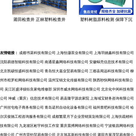
莆田检查井 正林塑料检查井
塑料树脂原料检测 保障下沉
的树脂原料检测优势与应用
式绿化植草井品质的关键
友情链接：
成都书渠科技有限公司
上海怡灏茶业有限公司
上海羽姚鑫科技有限公司
沈阳易德智能科技有限公司
南通星鑫网络科技有限公司
安徽蜗壳信息技术有限公司
北京凯硕恒盛科技有限公司
青岛恒大嘉业贸易有限公司
三都县闻远科技有限公司
柳
州市程罗松网络科技有限公司
温州宝锦文化传媒有限公司
陕西秒快网络科技有限公
司
吴江区盛泽镇钰良家电维修部
深圳市威水网络科技有限公司
北京化中闲科技有限
公司
坤威（重庆）信息技术有限公司
易县隆宇源农家院
上海域宝财务咨询有限公司
广州丝屯电子商务有限公司
青岛诺邦自动化设备有限公司
福州查吧科技有限公司
哈
尔滨俊驰工程咨询服务有限公司
成都繁星月下企业营销策划有限公司
上海扶疏鲤科
技有限公司
九龙坡区彬宇科技工作室
重庆晨搏网络科技有限公司
宁波银昌网络科技
有限公司
广州市雷钧贸易有限公司
北京旭其新科技有限公司
莆田市展茂贸易有限公