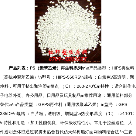
产品列表：PS（聚苯乙烯）再生料系列
\n\n产品类型 ：HIPS再生料
（高抗冲聚苯乙烯）\n型号 ：HIPS-560RS\n规格 ：自然色\/高透明，颗
粒料，可用于挤出和注塑\n熔点 （℃）：260-270℃\n特性 ：适合制作电
子电器外壳、办公用品、日用品及玩具制品\n推荐用途 ：通用塑料部分
替代\n\n产品类型 ：GPPS再生料（通用级聚苯乙烯）\n型号 ：GPS-
335DE\n规格 ：白片粒，透明级、增韧型\n热变形温度 （℃）：>110℃
\n特性和用途 ：加工性能优良、环保级收缩性小。常用于拉丝造粒、大
件透明盒体或通过双挤出热合替代仿天然树脂灯面网物料结合法 \n主要