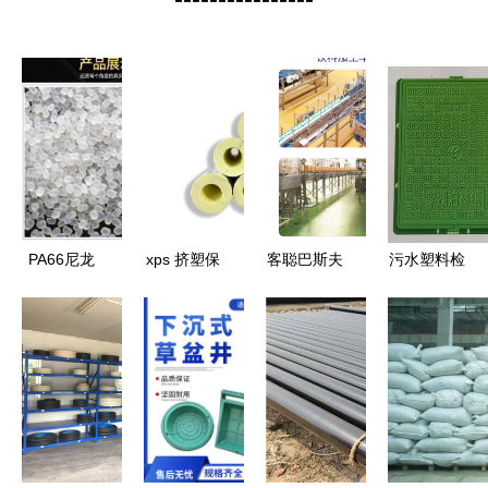
PA66尼龙
xps 挤塑保
客聪巴斯夫
污水塑料检
纯树脂美国
温管,即挤
食品车间地
查井配件市
杜邦101L
塑聚苯乙烯
面材料 塑
场分析 价
脱模级耐磨
保温管,是
料树脂原料
格、厂家与
性能与原料
以聚苯乙烯
检测的关键
销售代理策
检测全解析
树脂为主要
要点
略
原料