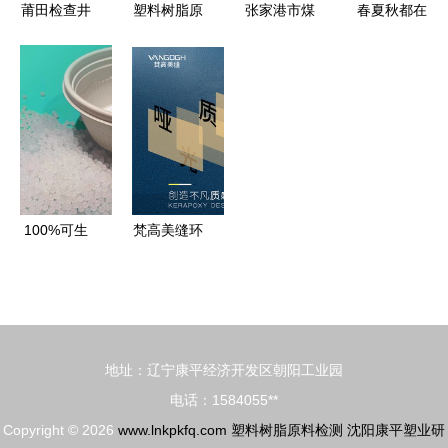
莆田检查井
塑料树脂原
张家港市煤
春夏秋都在
正林塑料检
料检测 保
矿用内外涂
采茶供应,
查井的树脂
障下沉式绿
塑复合钢管
这个产茶县
原料检测优
化植草井品
检验标准及
破圈 新茶
势与应用
质的关键
塑料树脂原
饮做对了什
料检测要点
么
100%可生
梵高美缝环
物降解购物
氧彩砂 质
塑料袋与塑
感出色，原
料树脂原料
料检测过硬
检测研究
地址：辽宁康平经济开发区朝阳工业园
电话：1584055**
Copyright © 2026
www.lnkpkfq.com
塑料树脂原料检测
沈阳康平塑业研