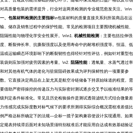
安全、合规及功能性基础的核心环节。随着环保法规的日益严格以及市场
对高质量包装的需求提升，行业对这两类检测的专业规范愈发关注。\n\n
一、包装材料检测的主要指标
\n包装材料的质量直接关系到所装商品在运
输、储存及销售过程中的保护性能。常见的检测项目主要围绕机械性能、
阻隔性能与物理化学安全性展开。\n\n1.
机械性能检测
：主要包括拉伸强
度、断裂伸长率、抗撕裂强度以及使用寿命中的耐堆积强度等。恒温、低
温或运输瞬态环境影响下的断裂韧性也得经针对性评估，例如针对重型包
装袋则应加强对疲劳因素的考量。\n2.
阻隔性能
：透氧量、水蒸气透过率
和对其他有机气体的老化与驻留阻碍效果成为评判保鲜性的一项重要参
数。它直接决定商品在上架尤其是航空冷链储备下持原始味道的程度。需
要借助严密得操控的传递压力与实际密封测试逐步交叉予以核准结果的等
级判定条件标准化。常见且历史检验操作是测试透筛滤纸方式结合微量差
力传感完成实际度数对标气候下的要求所测得实际综合概况需校准差值比
例严格达标所确定下的法规—企标一揽子架构兼容使设计实现通用。如果
定规表持续滞后面对未知场景须特别核准后才能应用自达成有效基础验证