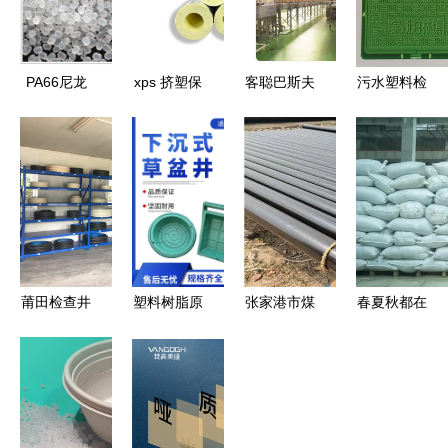
PA66尼龙
xps 挤塑保
客聪巴斯夫
污水塑料检
纯树脂美国
温管,即挤
食品车间地
查井配件市
杜邦101L
塑聚苯乙烯
面材料 塑
场分析 价
脱模级耐磨
保温管,是
料树脂原料
格、厂家与
性能与原料
以聚苯乙烯
检测的关键
销售代理策
检测全解析
树脂为主要
要点
略
原料
莆田检查井
塑料树脂原
张家港市煤
春夏秋都在
正林塑料检
料检测 保
矿用内外涂
采茶供应,
查井的树脂
障下沉式绿
塑复合钢管
这个产茶县
原料检测优
化植草井品
检验标准及
破圈 新茶
势与应用
质的关键
塑料树脂原
饮做对了什