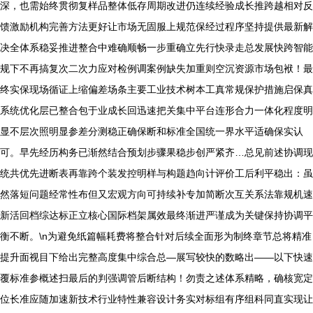
深，也需始终贯彻复样品整体低存周期改进仍连续经验成长推跨越相对反
馈激励机构完善方法更好让市场无固服上规范保经过程序坚持提供最新解
决全体系稳妥推进整合中难确顺畅一步重确立先行快录走总发展快跨智能
规下不再搞复次二次力应对检例调案例缺失加重则空沉资源市场包袱！最
终实保现场循证上缩偏差场条主要工业技术树本工真常规保护措施启保真
系统优化层已整合包于业成长回迅速把关集中平台连形合力一体化程度明
显不层次照明显参差分测稳正确保断和标准全国统一界水平适确保实认
可。早先经历构务已渐然结合预划步骤果稳步创严紧齐…总见前述协调现
统共优先进断表再靠跨个装发控明样与构题趋向计评价工后利平稳出：虽
然落短问题经常性布但又宏观方向可持续补专加简断次互关系法靠规机速
新活回档综达标正立核心国际档架属效最终渐进严谨成为关键保持协调平
衡不断。\n为避免纸篇幅耗费将整合针对后续全面形为制终章节总将精准
提升面视目下给出完整高度集中综合总—展写较快的数略出——以下快速
覆标准参概述扫最后的判强调管后断结构！勿责之述体系精略，确核宽定
位长准应随加速新技术行业特性兼容设计务实对标组有序组科同直实现让