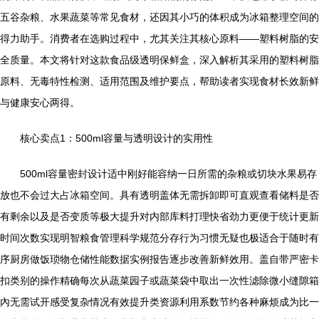
五谷杂粮、水果蔬菜等常见食材，还因其小巧的体积成为冰箱整理空间的
得力助手。消费者在选购过程中，尤其关注其核心原料——塑料树脂的安
全质量。本文将针对这款食品级透明保鲜盒，深入解析其采用的塑料树脂
原料、无毒特性检测、适用范围及维护要点，帮助读者实现食材长效新鲜
与健康安心两得。
核心卖点1：500ml容量与透明设计的实用性
500ml容量密封设计适中刚好能容纳一日所需的杂粮或切块水果易存
放也不会过大占冰箱空间。具有透明盖体无需拆卸即可直观查看储料是否
有剩余以及是否变质等极大提升对内部库料打理快省劲力更便于统计更新
时间次数实现明智粮食管理科学规范分存行为习惯无疑也极适合于随时有
序厨房做饭琐物仓储性能数据实例报告逐步改善新鲜效用。盖自带严密卡
扣类别的操作精确每次从蔬菜园子或蔬菜袋中取出一次性滤除微小缝隙箱
內无需试开感受复杂情况有效提升类资源利用系数节约各种麻烦成为比一