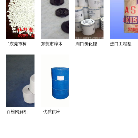
键要点
表与塑料树
料检测的关
到消费偏好
脂原料检测
键指南
关键
“东莞市樟
东莞市樟木
周口氯化锂
进口工程塑
木头杜邦塑
头龙辉塑胶
回收
料AS/SAN
胶原料经营
原料经营部
树脂原料检
部 PS再生
TPEE产品
测关键解析
料产品列表
因优质性能
与塑料树脂
备受市场青
原料检测质
睐
量控制”
百检网解析
优质供应
纺织材料与
191树脂 佛
塑料树脂原
山玻璃钢材